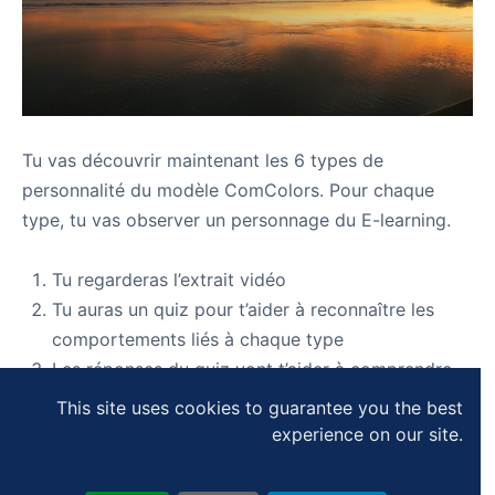
Tu vas découvrir maintenant les 6 types de
personnalité du modèle ComColors. Pour chaque
type, tu vas observer un personnage du E-learning.
Tu regarderas l’extrait vidéo
Tu auras un quiz pour t’aider à reconnaître les
comportements liés à chaque type
Les réponses du quiz vont t’aider à comprendre
plus finement le type
This site uses cookies to guarantee you the best
Je donnerai une explication du type ensuite
experience on our site.
(vidéo)