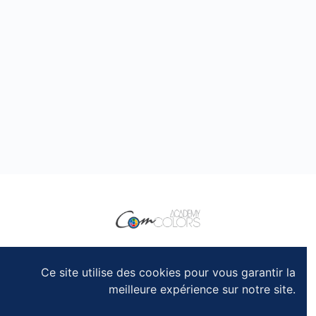
149 avenue du Maine
75014 Paris, France
Ce site utilise des cookies pour vous garantir la
+33 1 69 23 39 19
meilleure expérience sur notre site.
+33 7 64 85 37 64