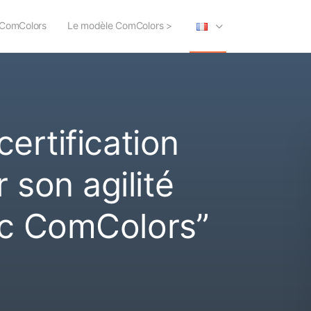
s ComColors
Le modèle ComColors >
certification
son agilité
vec ComColors”