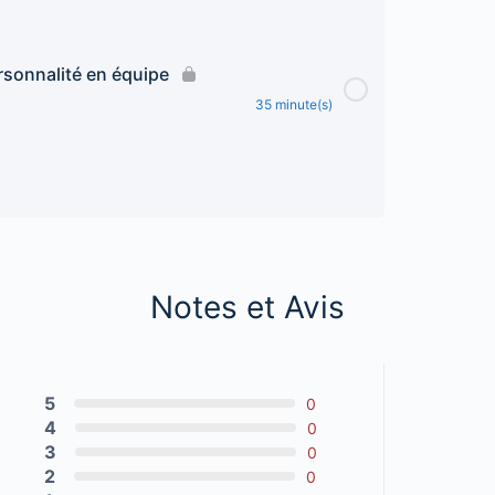
rsonnalité en équipe
35 minute(s)
Notes et Avis
5
0
4
0
3
0
2
0