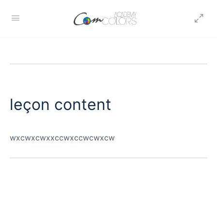
leçon content
wxcwxcwxxccwxccwcwxcw