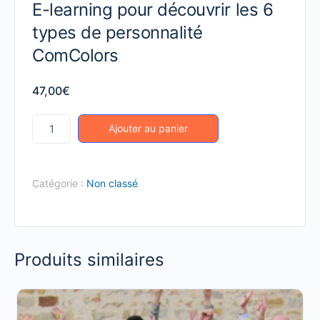
E-learning pour découvrir les 6
types de personnalité
ComColors
47,00
€
quantité
Ajouter au panier
de
E-
learning
Catégorie :
Non classé
pour
découvrir
les
Produits similaires
6
types
de
personnalité