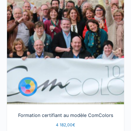
ComColors
Formation certifiant au modèle ComColors
4 182,00
€