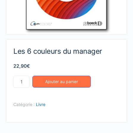
Les 6 couleurs du manager
22,90
€
quantité
Ajouter au panier
de
Les
6
Catégorie :
Livre
couleurs
du
manager