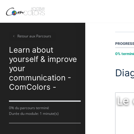
Retour aux Parcours
PROGRESS
Learn about
0% termin
yourself & improve
your
Diag
communication -
ComColors -
0% du parcours terminé
Durée du module: 1 minute(s)