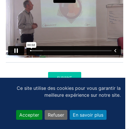
SUIVANT
Ce site utilise des cookies pour vous garantir la
PROGRESSION DU MODULE
meilleure expérience sur notre site.
0% terminé
Accepter
Refuser
En savoir plus