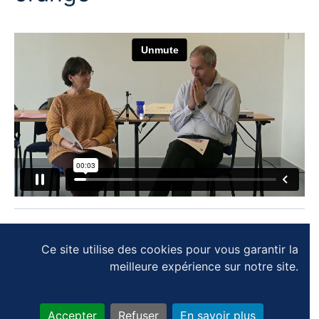
SUIVANT
Ce site utilise des cookies pour vous garantir la
meilleure expérience sur notre site.
PROGRESSION DU MODULE
0% terminé
Accepter
Refuser
En savoir plus