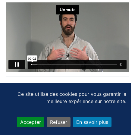
SUIVANT
Ce site utilise des cookies pour vous garantir la
meilleure expérience sur notre site.
PROGRESSION DU MODULE
0% terminé
Accepter
Refuser
En savoir plus